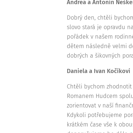
Andrea a Antonín Neške
Dobrý den, chtěli bycho
slovo stará je opravdu na
pořádek v našem rodinné
dětem následně velmi dob
dobrých a šikovných por
Daniela a Ivan Kočíkovi
Chtěli bychom zhodnotit
Romanem Hudcem spolupr
zorientovat v naší finan
Kdykoli potřebujeme por
krátkém čase vše k obous