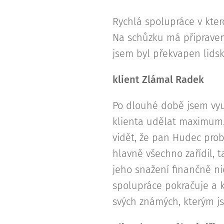
Rychlá spolupráce v kter
Na schůzku má připraveno
jsem byl překvapen lids
klient Zlámal Radek
Po dlouhé době jsem využ
klienta udělat maximum. 
vidět, že pan Hudec pro
hlavně všechno zařídil, 
jeho snažení finančně ni
spolupráce pokračuje a k
svých známých, kterým jse