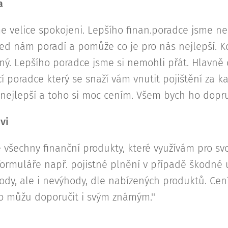
a
elice spokojeni. Lepšího finan.poradce jsme nem
ed nám poradí a pomůže co je pro nás nejlepší. K
tný. Lepšího poradce jsme si nemohli přát. Hlavn
cí poradce který se snaží vám vnutit pojištění za 
 nejlepší a toho si moc cením. Všem bych ho dopru
vi
 všechny finanční produkty, které využívám pro sv
ormuláře např. pojistné plnění v případě škodné 
ody, ale i nevýhody, dle nabízených produktů. Cením
ho můžu doporučit i svým známým.''