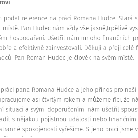
rovi
m podat reference na práci Romana Hudce. Stará s
 místě. Pan Hudec nám vždy vše jasně,trpělivě vysv
m hospodaření. Ušetřil nám mnoho finančních pr
ře a efektivně zainvestovali. Děkuji a přeji celé
adců. Pan Roman Hudec je člověk na svém místě.
 práci pana Romana Hudce a jeho přínos pro naši
acujeme asi čtvrtým rokem a můžeme říci, že ná
ční situaci a svými doporučeními nám ušetřil spous
adit s nějakou pojistnou událostí nebo finanční
tranné spokojenosti vyřešíme. S jeho prací jsme v