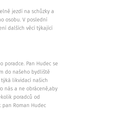
lně jezdí na schůzky a
ho osobu. V poslední
í dalších věcí týkající
ho poradce. Pan Hudec se
 km do našeho bydliště
týká likvidací našich
pro nás a ne obráceně,aby
několik poradců od
jak pan Roman Hudec