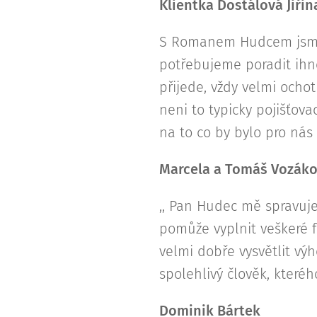
Klientka Dostálová Jiřin
S Romanem Hudcem jsme v
potřebujeme poradit ihn
přijede, vždy velmi ocho
neni to typicky pojišťova
na to co by bylo pro nás
Marcela a Tomáš Vozáko
,, Pan Hudec mě spravuje
pomůže vyplnit veškeré f
velmi dobře vysvětlit výh
spolehlivý člověk, které
Dominik Bártek