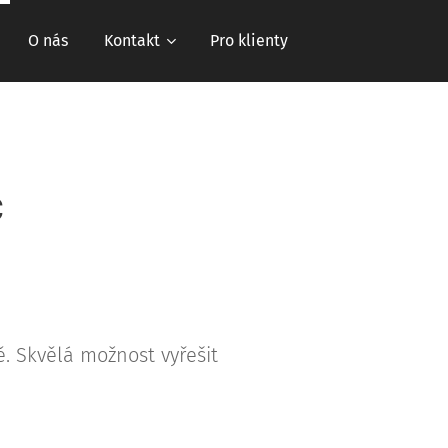
O nás
Kontakt
Pro klienty
c
ě. Skvělá možnost vyřešit