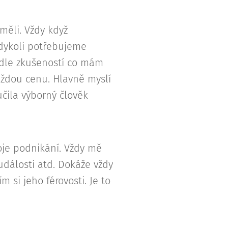
ěli. Vždy když
dykoli potřebujeme
ě dle zkušeností co mám
každou cenu. Hlavně myslí
čila výborný člověk
oje podnikání. Vždy mě
události atd. Dokáže vždy
 si jeho férovosti. Je to