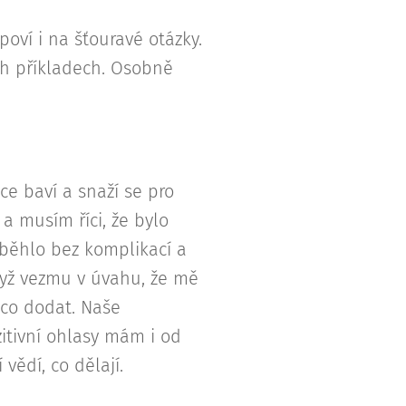
oví i na šťouravé otázky.
ch příkladech. Osobně
ce baví a snaží se pro
a musím říci, že bylo
běhlo bez komplikací a
dyž vezmu v úvahu, že mě
 co dodat. Naše
itivní ohlasy mám i od
vědí, co dělají.