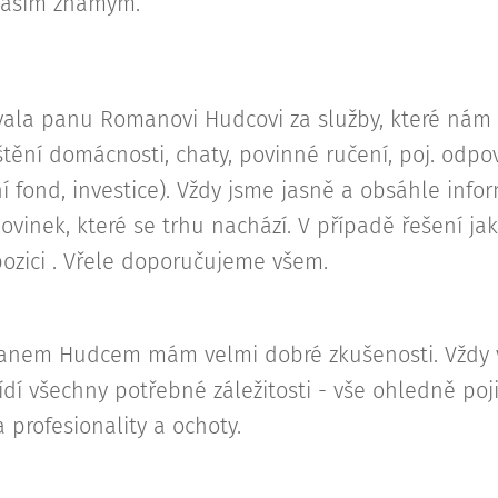
našim známým.
ala panu Romanovi Hudcovi za služby, které nám p
jištění domácnosti, chaty, povinné ručení, poj. odp
ní fond, investice). Vždy jsme jasně a obsáhle inf
vinek, které se trhu nachází. V případě řešení ja
ozici . Vřele doporučujeme všem.
anem Hudcem mám velmi dobré zkušenosti. Vždy v
dí všechny potřebné záležitosti - vše ohledně poj
 profesionality a ochoty.