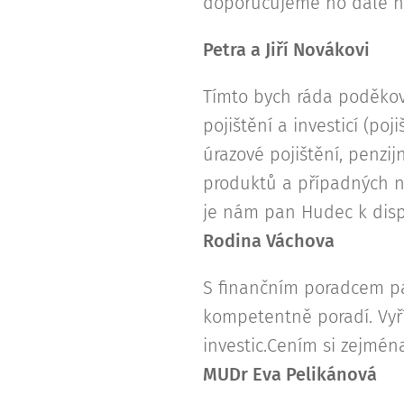
doporučujeme ho dále 
Petra a Jiří Novákovi
Tímto bych ráda poděkov
pojištění a investicí (po
úrazové pojištění, penzij
produktů a případných no
je nám pan Hudec k disp
Rodina Váchova
S finančním poradcem p
kompetentně poradí. Vyří
investic.Cením si zejména
MUDr Eva Pelikánová