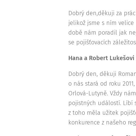
Dobrý den,děkuji za prá
jelikož jsme s ním velic
době nám poradil jak nej
se pojišťovacích záležit
Hana a Robert Lukešovi
Dobrý den, děkuji Romano
o nás stará od roku 2011,
Orlová-Lutyně. Vždy nám 
pojistných událostí. Líb
z toho měla užitek pojišť
konkurence z našeho reg