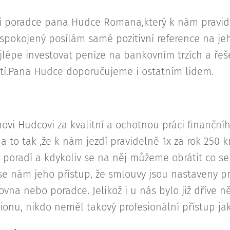
ci poradce pana Hudce Romana,který k nám pravide
e spokojený posílám samé pozitivní reference na je
lépe investovat peníze na bankovním trzích a řešen
ostí.Pana Hudce doporučujeme i ostatním lidem.
vi Hudcovi za kvalitní a ochotnou práci finanční
 a to tak ,že k nám jezdí pravidelně 1x za rok 250
poradí a kdykoliv se na něj můžeme obrátit co se 
í se nám jeho přístup, že smlouvy jsou nastaveny 
ovna nebo poradce. Jelikož i u nás bylo již dříve 
ionu, nikdo neměl takový profesionální přístup 