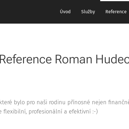
Úvod
Služby
Reference
Reference Roman Hude
 které bylo pro naši rodinu přínosné nejen finančn
lexibilní, profesionální a efektivní :-)