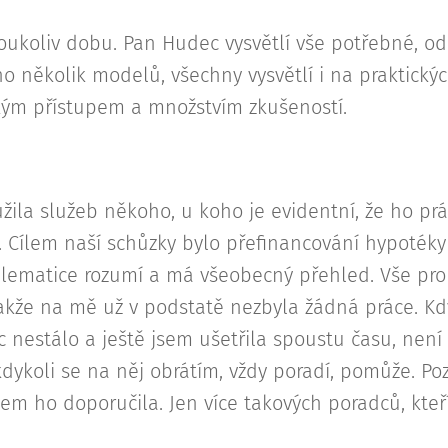
oukoliv dobu. Pan Hudec vysvětlí vše potřebné, odp
 několik modelů, všechny vysvětlí i na praktický
kým přístupem a množstvím zkušeností.
ila služeb někoho, u koho je evidentní, že ho prá
Cílem naší schůzky bylo přefinancování hypotéky 
blematice rozumí a má všeobecný přehled. Vše pro
takže na mě už v podstatě nezbyla žádná práce. K
c nestálo a ještě jsem ušetřila spoustu času, není
dykoli se na něj obrátím, vždy poradí, pomůže. Poz
m ho doporučila. Jen více takových poradců, kteří 