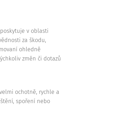
oskytuje v oblasti
ovědnosti za škodu,
ormovaní ohledně
kýchkoliv změn či dotazů
elmi ochotně, rychle a
ištění, spoření nebo